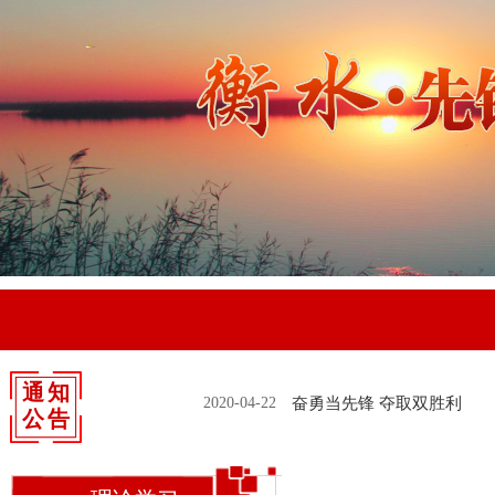
通知
日子里
2020-04-22
奋勇当先锋 夺取双胜利
公告