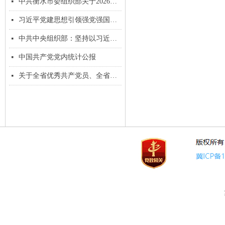
中共衡水市委组织部关于2026年度常规招录到衡水市工作选调生拟录用人员的公示
넷
习近平党建思想引领强党强国新征程
넷
中共中央组织部：坚持以习近平党建思想为指引 奋力推进新时代党的建设新的伟大工程
넷
中国共产党党内统计公报
넷
关于全省优秀共产党员、全省优秀党务工作者和全省先进基层党组织拟推荐对象的公示
넷