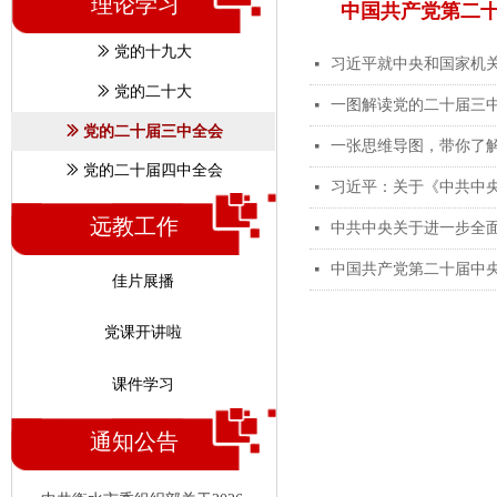
理论学习
中国共产党第二
ꅀ
党的十九大
习近平就中央和国家机
넷
ꅀ
ꅀ
党的十九大
党的二十大
一图解读党的二十届三
넷
ꅀ
党的二十届三中全会
ꅀ
党的二十大
一张思维导图，带你了
넷
ꅀ
ꅀ
党的二十届三中全会
党的二十届四中全会
习近平：关于《中共中
넷
ꅀ
党的二十届四中全会
远教工作
中共中央关于进一步全
넷
中国共产党第二十届中
넷
佳片展播
党课开讲啦
佳片展播
党课开讲啦
课件学习
课件学习
通知公告